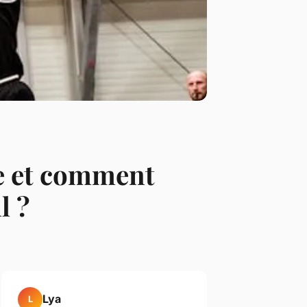
ue et comment
l ?
Lya
L