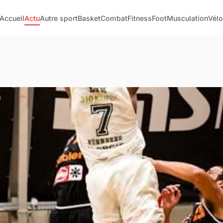
Accueil
Actu
Autre sport
Basket
Combat
Fitness
Foot
Musculation
Vélo